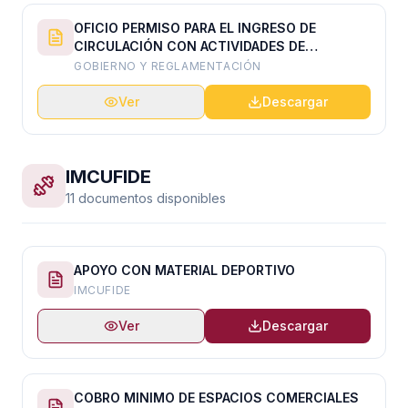
OFICIO PERMISO PARA EL INGRESO DE
CIRCULACIÓN CON ACTIVIDADES DE
MANIOBRA, CARGA Y DESCARGA DE
GOBIERNO Y REGLAMENTACIÓN
PRODUCTOS EN LA VIA PÚBLICA Y
ESTABLECIMIENTOS QUE OTORGA LA
Ver
Descargar
DIRECCIÓN DE GOBIERNO Y REGLAMEN
IMCUFIDE
11 documentos disponibles
APOYO CON MATERIAL DEPORTIVO
IMCUFIDE
Ver
Descargar
COBRO MINIMO DE ESPACIOS COMERCIALES