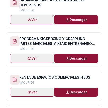
ORGANIZACIÓN Y APOYO DE EVENTOS
DEPORTIVOS
IMCUFIDE
Ver
Descargar
PROGRAMA KICKBOXING Y GRAPPLING
(ARTES MARCIALES MIXTAS) ENTRENANDO
CON EL FEROZ
IMCUFIDE
Ver
Descargar
RENTA DE ESPACIOS COMERCIALES FIJOS
IMCUFIDE
Ver
Descargar